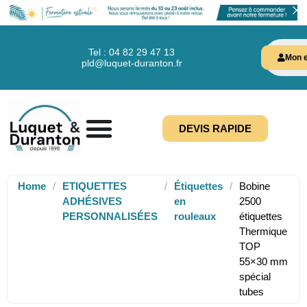
Tel : 04 82 29 47 13
Mon e
pld@luquet-duranton.fr
DEVIS RAPIDE
Home
/
ETIQUETTES
/
Étiquettes
/
Bobine
ADHÉSIVES
en
2500
PERSONNALISÉES
rouleaux
étiquettes
Thermique
TOP
55×30 mm
spécial
tubes