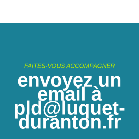
FAITES-VOUS ACCOMPAGNER
envoyez un
email à
pld@luquet-
duranton.fr