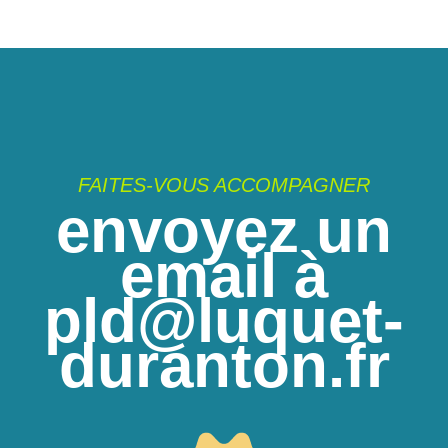
FAITES-VOUS ACCOMPAGNER
envoyez un
email à
pld@luquet-
duranton.fr