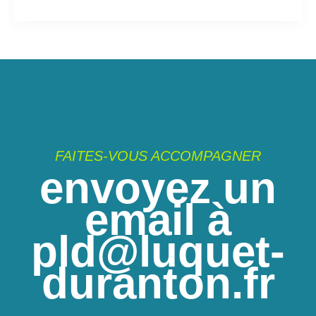
FAITES-VOUS ACCOMPAGNER
envoyez un
email à
pld@luquet-
duranton.fr