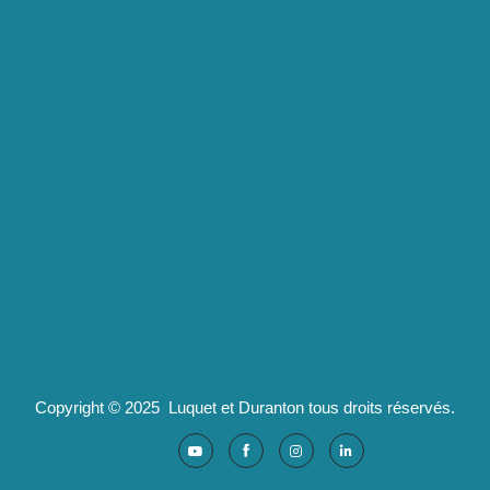
Luquet & Duranton
2 route de Californie
07100 Annonay
pld@luquet-duranton.fr
04 82 29 47 13
Partenaires :
Ad'valorem : logiciels santé
Copyright © 2025 Luquet et Duranton tous droits réservés.