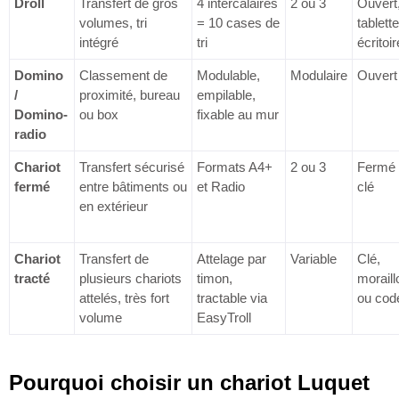
Droll
Transfert de gros
4 intercalaires
2 ou 3
Ouvert
volumes, tri
= 10 cases de
tablette
intégré
tri
écritoir
Domino
Classement de
Modulable,
Modulaire
Ouvert
/
proximité, bureau
empilable,
Domino-
ou box
fixable au mur
radio
Chariot
Transfert sécurisé
Formats A4+
2 ou 3
Fermé
fermé
entre bâtiments ou
et Radio
clé
en extérieur
Chariot
Transfert de
Attelage par
Variable
Clé,
tracté
plusieurs chariots
timon,
moraill
attelés, très fort
tractable via
ou cod
volume
EasyTroll
Pourquoi choisir un chariot Luquet