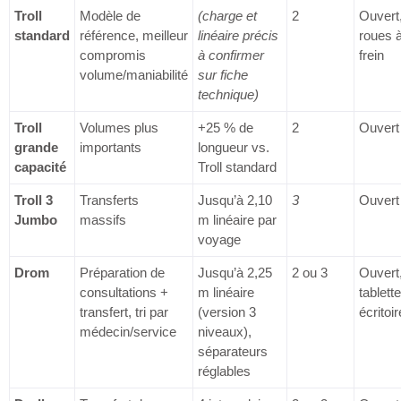
Troll
Modèle de
(charge et
2
Ouvert
standard
référence, meilleur
linéaire précis
roues 
compromis
à confirmer
frein
volume/maniabilité
sur fiche
technique)
Troll
Volumes plus
+25 % de
2
Ouvert
grande
importants
longueur vs.
capacité
Troll standard
Troll 3
Transferts
Jusqu’à 2,10
3
Ouvert
Jumbo
massifs
m linéaire par
voyage
Drom
Préparation de
Jusqu’à 2,25
2 ou 3
Ouvert
consultations +
m linéaire
tablette
transfert, tri par
(version 3
écritoir
médecin/service
niveaux),
séparateurs
réglables