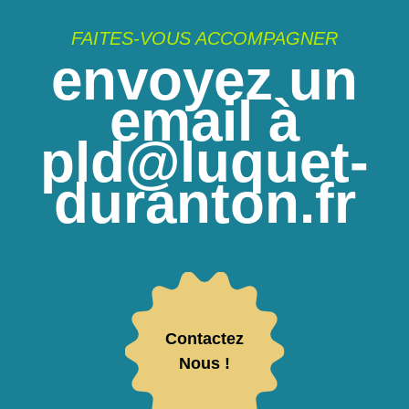
FAITES-VOUS ACCOMPAGNER
envoyez un
email à
pld@luquet-
duranton.fr
Contactez
Nous !