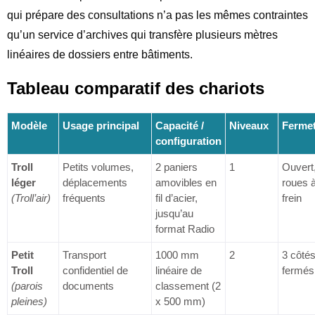
qui prépare des consultations n’a pas les mêmes contraintes
qu’un service d’archives qui transfère plusieurs mètres
linéaires de dossiers entre bâtiments.
Tableau comparatif des chariots
Modèle
Usage principal
Capacité /
Niveaux
Ferme
configuration
Troll
Petits volumes,
2 paniers
1
Ouvert
léger
déplacements
amovibles en
roues 
(Troll’air)
fréquents
fil d’acier,
frein
jusqu’au
format Radio
Petit
Transport
1000 mm
2
3 côté
Troll
confidentiel de
linéaire de
fermés
(parois
documents
classement (2
pleines)
x 500 mm)