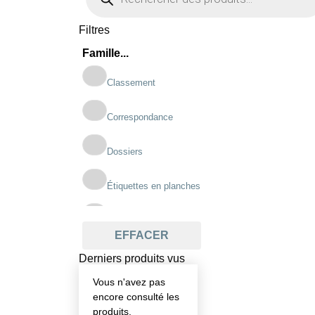
Filtres
Famille...
Classement
Correspondance
Dossiers
Étiquettes en planches
Imprimés scolaires
EFFACER
Pochettes
Derniers produits vus
Vous n'avez pas
Registres
encore consulté les
produits.