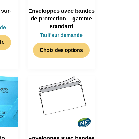
 sur-
Enveloppes avec bandes
de protection – gamme
standard
nde
Tarif sur demande
is
Choix des options
do
Enveloppes avec bandes