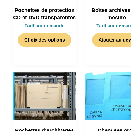
Pochettes de protection
Boîtes archives
CD et DVD transparentes
mesure
Tarif sur demande
Tarif sur dema
Choix des options
Ajouter au dev
Pochettes d’archivages
Chemises or