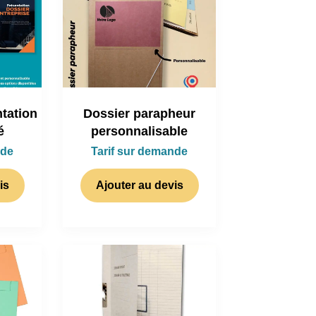
tation
Dossier parapheur
é
personnalisable
nde
Tarif sur demande
is
Ajouter au devis