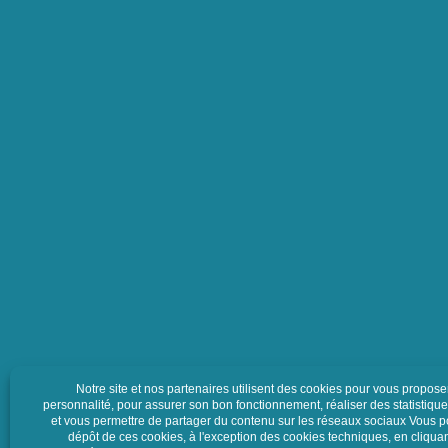
Votre adresse de messagerie sera utilisée pour vous envoyer notre news
que des informations concernant l’activité de Luquet Duranton. Vous p
moment vous désinscrire en cliquant sur le lien de désabonnement con
emails. Pour en savoir plus sur vos droits, consultez notre
politique de
confidentialité.