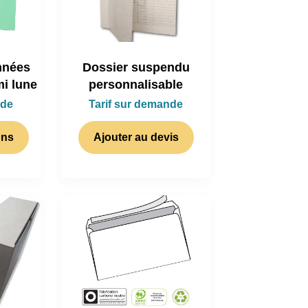
nnées
Dossier suspendu
i lune
personnalisable
nde
Tarif sur demande
ons
Ajouter au devis