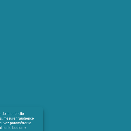
À propos
Trouver votre contact dédié
Le sur-mesure
Nos configurateurs
letter ainsi
ouvez à tout
Réparation de sondes à ultrasons
tenu dans les
Appels d'offres
Livraison
C.G.V
C.G.U
Mentions légales
Politique de cookies
Politique de confidentialité
Mémo RSE
Lexique