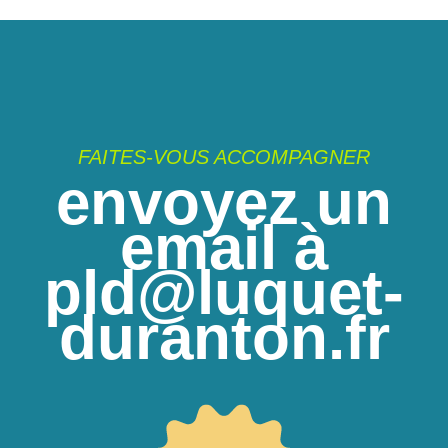
FAITES-VOUS ACCOMPAGNER
envoyez un
email à
pld@luquet-
duranton.fr