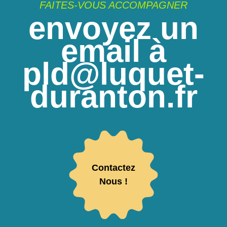
FAITES-VOUS ACCOMPAGNER
envoyez un
email à
pld@luquet-
duranton.fr
Contactez
Nous !