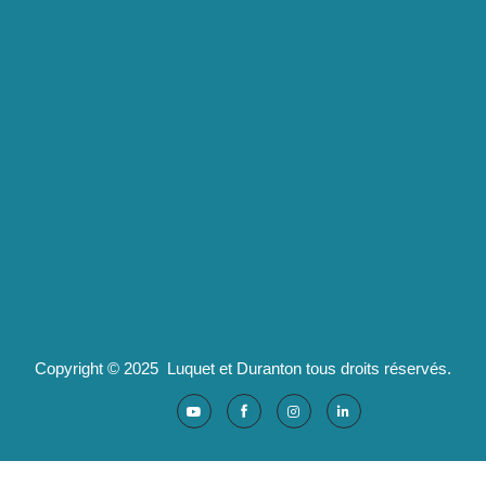
Luquet & Duranton
2 route de Californie
07100 Annonay
pld@luquet-duranton.fr
04 82 29 47 13
Partenaires :
Ad'valorem : logiciels santé
Copyright © 2025 Luquet et Duranton tous droits réservés.