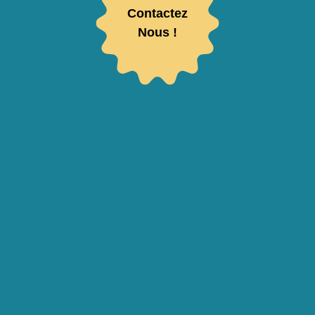
Contactez
Nous !
Votre adresse de messagerie sera utilisée pour vous envoyer notre newsletter ainsi que
des informations concernant l’activité de Luquet Duranton. Vous pouvez à tout moment