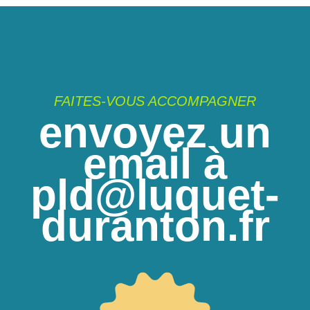
FAITES-VOUS ACCOMPAGNER
envoyez un
email à
pld@luquet-
duranton.fr