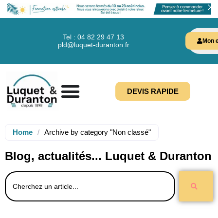
Tel : 04 82 29 47 13
Mon e
pld@luquet-duranton.fr
DEVIS RAPIDE
Home
/
Archive by category "Non classé"
Blog, actualités... Luquet & Duranton