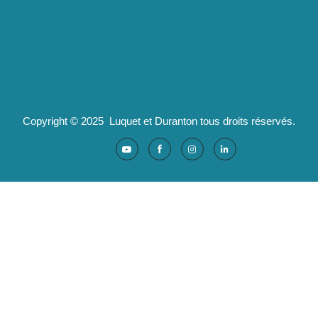
pld@luquet-duranton.fr
04 82 29 47 13
Partenaires :
Ad'valorem : logiciels santé
Copyright © 2025 Luquet et Duranton tous droits réservés.