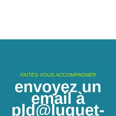
FAITES-VOUS ACCOMPAGNER
envoyez un
email à
pld@luquet-