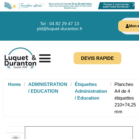
Tel : 04 82 29 47 13
Mon e
pld@luquet-duranton.fr
DEVIS RAPIDE
Home
/
ADMNISTRATION
/
Étiquettes
/
Planches
/ EDUCATION
Administration
A4 de 4
/ Education
étiquettes
210×74,25
mm