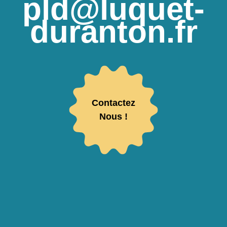
pld@luquet-
duranton.fr
Contactez
Nous !