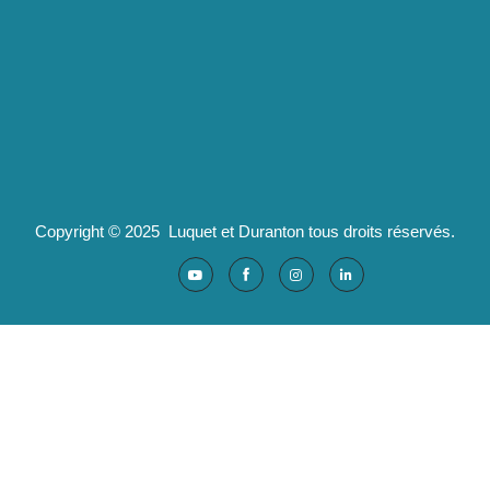
07100 Annonay
pld@luquet-duranton.fr
04 82 29 47 13
Partenaires :
Ad'valorem : logiciels santé
Copyright © 2025 Luquet et Duranton tous droits réservés.