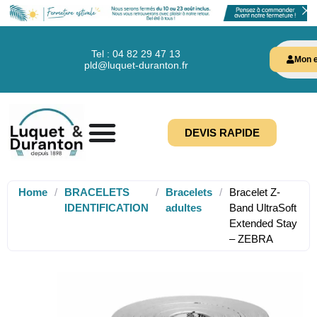
Tel : 04 82 29 47 13
Mon e
pld@luquet-duranton.fr
DEVIS RAPIDE
Home
/
BRACELETS
/
Bracelets
/
Bracelet Z-
IDENTIFICATION
adultes
Band UltraSoft
Extended Stay
– ZEBRA