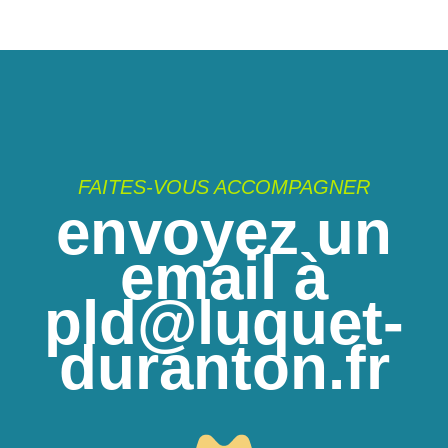
FAITES-VOUS ACCOMPAGNER
envoyez un
email à
pld@luquet-
duranton.fr