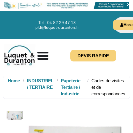
Tel : 04 82 29 47 13
Mon e
pld@luquet-duranton.fr
DEVIS RAPIDE
Home
/
INDUSTRIEL
/
Papeterie
/
Cartes de visites
/ TERTIAIRE
Tertiaire /
et de
Industrie
correspondances