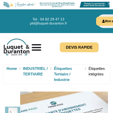
Tel : 04 82 29 47 13
Mon e
pld@luquet-duranton.fr
DEVIS RAPIDE
Home
/
INDUSTRIEL /
/
Étiquettes
/
Étiquettes
TERTIAIRE
Tertiaire /
intégrées
Industrie