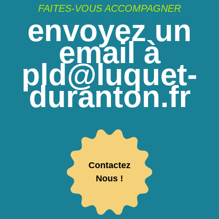
FAITES-VOUS ACCOMPAGNER
envoyez un
email à
pld@luquet-
duranton.fr
Contactez
Nous !