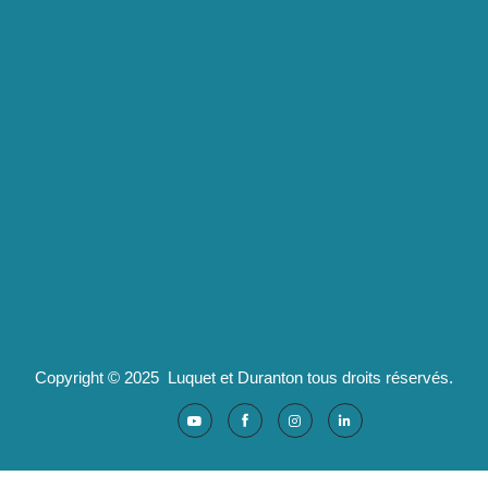
Luquet & Duranton
2 route de Californie
07100 Annonay
pld@luquet-duranton.fr
04 82 29 47 13
Partenaires :
Ad'valorem : logiciels santé
Copyright © 2025 Luquet et Duranton tous droits réservés.