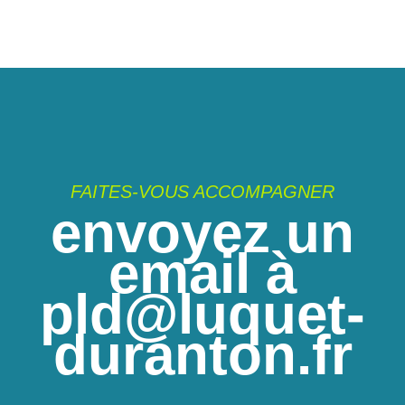
FAITES-VOUS ACCOMPAGNER
envoyez un
email à
pld@luquet-
duranton.fr