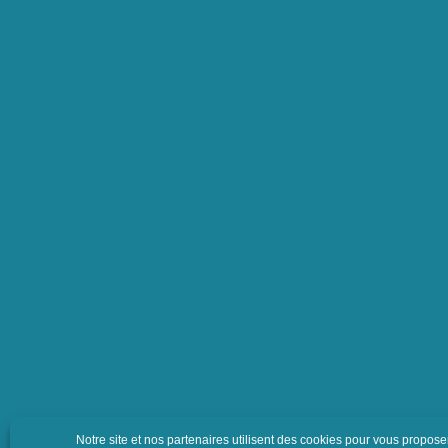
Votre adresse de messagerie sera utilisée pour vous envoyer notre news
que des informations concernant l’activité de Luquet Duranton. Vous p
moment vous désinscrire en cliquant sur le lien de désabonnement con
emails. Pour en savoir plus sur vos droits, consultez notre
politique de
confidentialité.