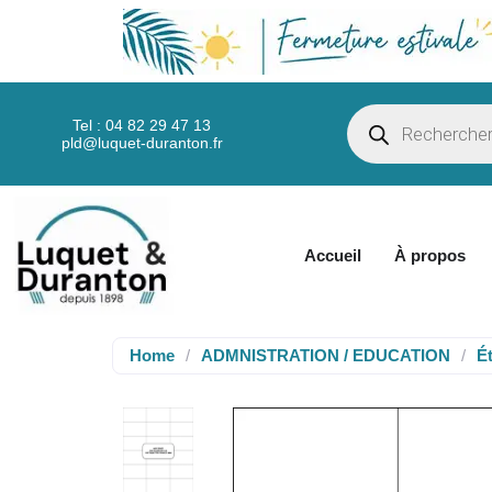
Tel : 04 82 29 47 13
pld@luquet-duranton.fr
Accueil
À propos
Home
/
ADMNISTRATION / EDUCATION
/
É