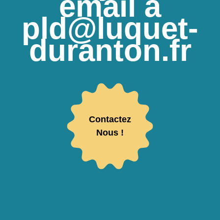
email à
pld@luquet-
duranton.fr
Contactez
Nous !