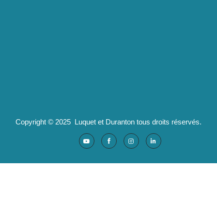
2 route de Californie
07100 Annonay
pld@luquet-duranton.fr
04 82 29 47 13
Partenaires :
Ad'valorem : logiciels santé
Copyright © 2025 Luquet et Duranton tous droits réservés.