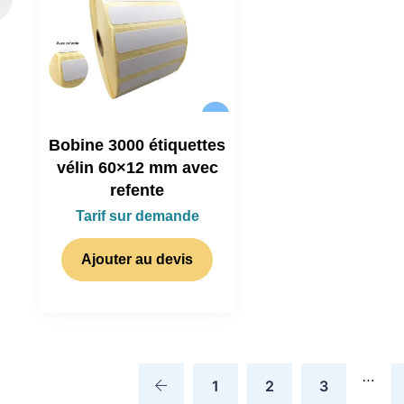
Bobine 3000 étiquettes
vélin 60×12 mm avec
refente
Tarif sur demande
Ajouter au devis
…
1
2
3