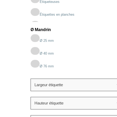
Étiqueteuses
Étiquettes en planches
Étiquettes en rouleaux
Ø Mandrin
Imprimantes étiquettes
Ø 25 mm
Ø 40 mm
Ø 76 mm