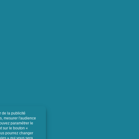
À propos
Trouver votre contact dédié
Le sur-mesure
Nos configurateurs
letter ainsi
ouvez à tout
Réparation de sondes à ultrasons
tenu dans les
Appels d'offres
Livraison
C.G.V
C.G.U
Mentions légales
Politique de cookies
Politique de confidentialité
Mémo RSE
Lexique