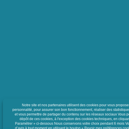
Votre adresse de messagerie sera utilisée pour vous envoyer notre news
que des informations concernant l’activité de Luquet Duranton. Vous p
moment vous désinscrire en cliquant sur le lien de désabonnement con
emails. Pour en savoir plus sur vos droits, consultez notre
politique de
confidentialité.