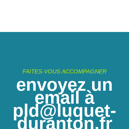
FAITES-VOUS ACCOMPAGNER
envoyez un
email à
pld@luquet-
duranton.fr