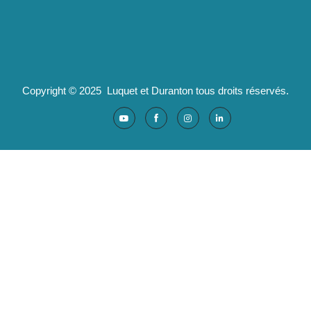
04 82 29 47 13
Partenaires :
Ad'valorem : logiciels santé
Copyright © 2025 Luquet et Duranton tous droits réservés.