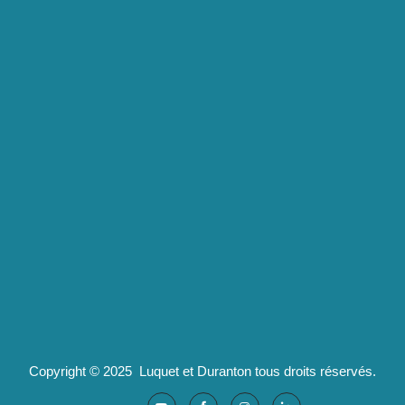
Lexique
Luquet & Duranton
2 route de Californie
07100 Annonay
pld@luquet-duranton.fr
04 82 29 47 13
Partenaires :
Ad'valorem : logiciels santé
Copyright © 2025 Luquet et Duranton tous droits réservés.