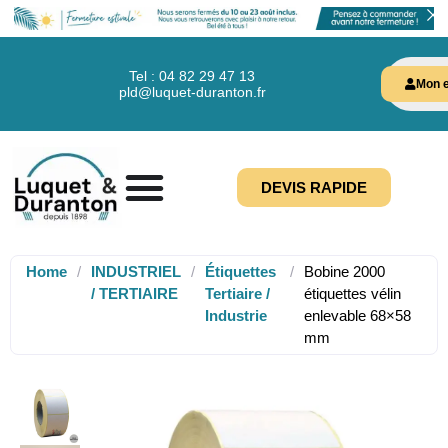
Tel : 04 82 29 47 13
Mon e
pld@luquet-duranton.fr
DEVIS RAPIDE
Home
/
INDUSTRIEL
/
Étiquettes
/
Bobine 2000
/ TERTIAIRE
Tertiaire /
étiquettes vélin
Industrie
enlevable 68×58
mm