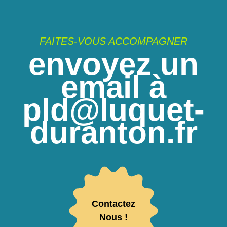
FAITES-VOUS ACCOMPAGNER
envoyez un
email à
pld@luquet-
duranton.fr
Contactez
Nous !