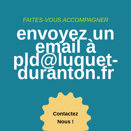
FAITES-VOUS ACCOMPAGNER
envoyez un
email à
pld@luquet-
duranton.fr
Contactez
Nous !