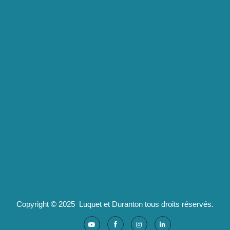
Luquet & Duranton
2 route de Californie
07100 Annonay
pld@luquet-duranton.fr
04 82 29 47 13
Partenaires :
Ad'valorem : logiciels santé
Copyright © 2025 Luquet et Duranton tous droits réservés.