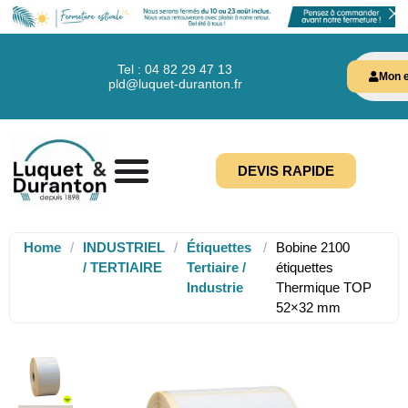
Tel : 04 82 29 47 13
Mon e
pld@luquet-duranton.fr
DEVIS RAPIDE
Home
/
INDUSTRIEL
/
Étiquettes
/
Bobine 2100
/ TERTIAIRE
Tertiaire /
étiquettes
Industrie
Thermique TOP
52×32 mm