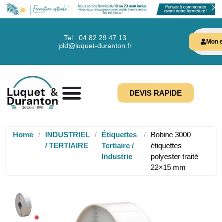
Tel : 04 82 29 47 13
Mon e
pld@luquet-duranton.fr
DEVIS RAPIDE
Home
/
INDUSTRIEL
/
Étiquettes
/
Bobine 3000
/ TERTIAIRE
Tertiaire /
étiquettes
Industrie
polyester traité
22×15 mm