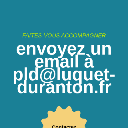
FAITES-VOUS ACCOMPAGNER
envoyez un
email à
pld@luquet-
duranton.fr
Contactez