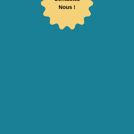
Nous !
Votre adresse de messagerie sera utilisée pour vous envoyer notre newsletter ainsi que
des informations concernant l’activité de Luquet Duranton. Vous pouvez à tout moment
vous désinscrire en cliquant sur le lien de désabonnement contenu dans les emails. Pour