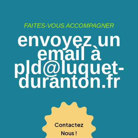
FAITES-VOUS ACCOMPAGNER
envoyez un
email à
pld@luquet-
duranton.fr
Contactez
Nous !