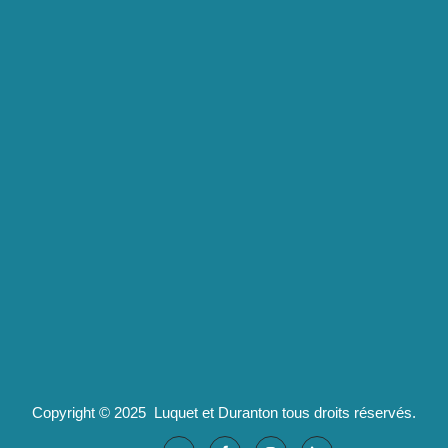
Lexique
Luquet & Duranton
2 route de Californie
07100 Annonay
pld@luquet-duranton.fr
04 82 29 47 13
Partenaires :
Ad'valorem : logiciels santé
Copyright © 2025 Luquet et Duranton tous droits réservés.