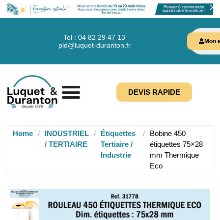
Tel : 04 82 29 47 13
Mon e
pld@luquet-duranton.fr
DEVIS RAPIDE
Home
/
INDUSTRIEL
/
Étiquettes
/
Bobine 450
/ TERTIAIRE
Tertiaire /
étiquettes 75×28
Industrie
mm Thermique
Eco