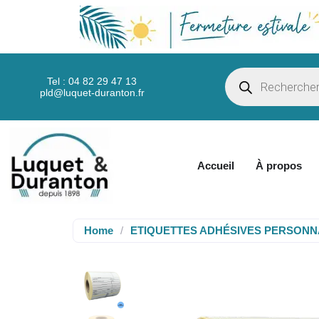
Tel : 04 82 29 47 13
pld@luquet-duranton.fr
Accueil
À propos
Home
/
ETIQUETTES ADHÉSIVES PERSONN