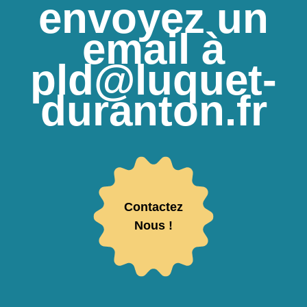
envoyez un
email à
pld@luquet-
duranton.fr
Contactez
Nous !