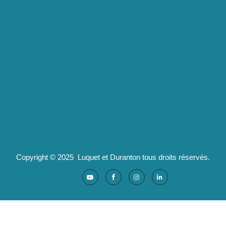
Luquet & Duranton
2 route de Californie
07100 Annonay
pld@luquet-duranton.fr
04 82 29 47 13
Partenaires :
Ad'valorem : logiciels santé
Copyright © 2025 Luquet et Duranton tous droits réservés.