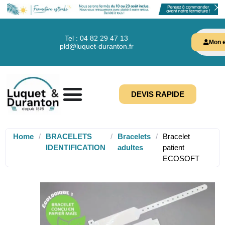
Tel : 04 82 29 47 13
Mon e
pld@luquet-duranton.fr
DEVIS RAPIDE
Home
/
BRACELETS
/
Bracelets
/
Bracelet
IDENTIFICATION
adultes
patient
ECOSOFT