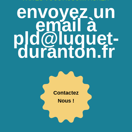
envoyez un
email à
pld@luquet-
duranton.fr
Contactez
Nous !