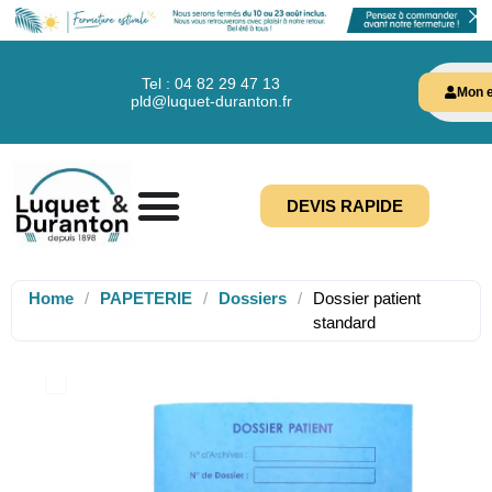
Tel : 04 82 29 47 13
Mon e
pld@luquet-duranton.fr
DEVIS RAPIDE
Home
/
PAPETERIE
/
Dossiers
/
Dossier patient
standard