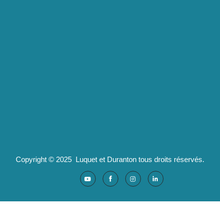
Luquet & Duranton
2 route de Californie
07100 Annonay
pld@luquet-duranton.fr
04 82 29 47 13
Partenaires :
Ad'valorem : logiciels santé
Copyright © 2025 Luquet et Duranton tous droits réservés.