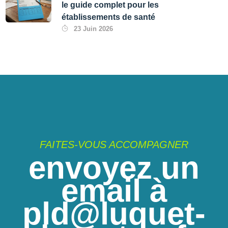
le guide complet pour les
établissements de santé
23 Juin 2026
FAITES-VOUS ACCOMPAGNER
envoyez un
email à
pld@luquet-