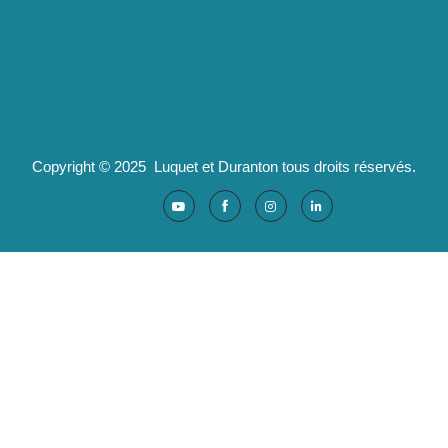
04 82 29 47 13
Partenaires :
Ad'valorem : logiciels santé
Copyright © 2025 Luquet et Duranton tous droits réservés.