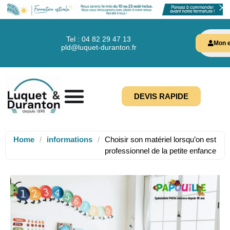
Tel : 04 82 29 47 13
Mon e
pld@luquet-duranton.fr
DEVIS RAPIDE
Home
/
informations
/
Choisir son matériel lorsqu’on est
professionnel de la petite enfance