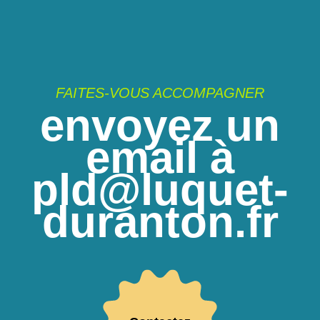
FAITES-VOUS ACCOMPAGNER
envoyez un
email à
pld@luquet-
duranton.fr