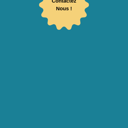
Contactez
Nous !
Votre adresse de messagerie sera utilisée pour vous envoyer notre newsletter ainsi que
des informations concernant l’activité de Luquet Duranton. Vous pouvez à tout moment
vous désinscrire en cliquant sur le lien de désabonnement contenu dans les emails. Pour