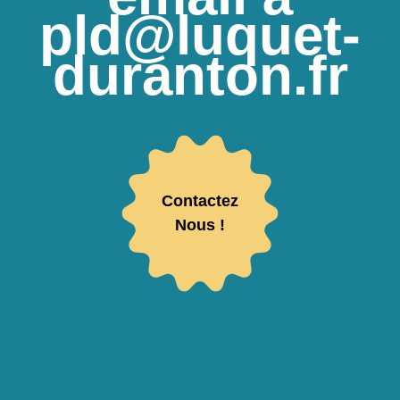
pld@luquet-
duranton.fr
Contactez
Nous !