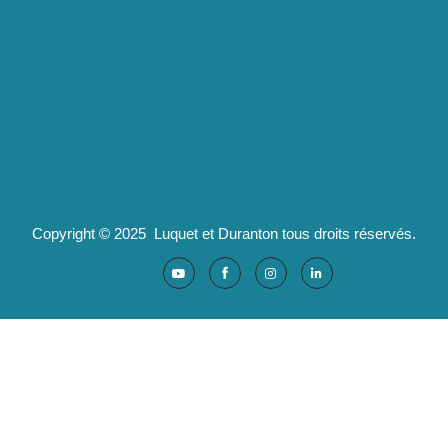
2 route de Californie
07100 Annonay
pld@luquet-duranton.fr
04 82 29 47 13
Partenaires :
Ad'valorem : logiciels santé
Copyright © 2025 Luquet et Duranton tous droits réservés.