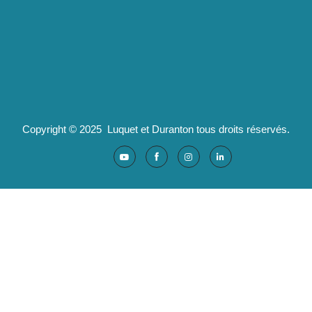
pld@luquet-duranton.fr
04 82 29 47 13
Partenaires :
Ad'valorem : logiciels santé
Copyright © 2025 Luquet et Duranton tous droits réservés.