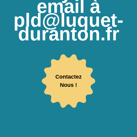
email à
pld@luquet-
duranton.fr
Contactez
Nous !