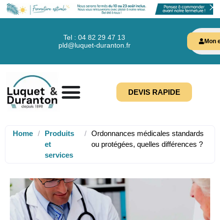
Tel : 04 82 29 47 13
Mon e
pld@luquet-duranton.fr
DEVIS RAPIDE
Home
/
Produits
/
Ordonnances médicales standards
et
ou protégées, quelles différences ?
services