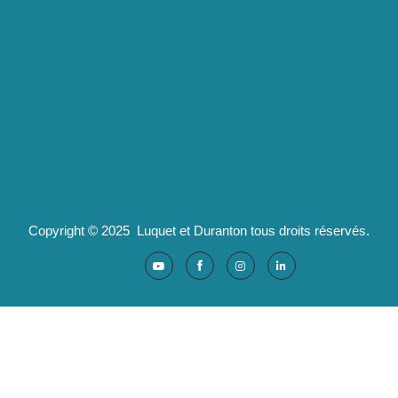
2 route de Californie
07100 Annonay
pld@luquet-duranton.fr
04 82 29 47 13
Partenaires :
Ad'valorem : logiciels santé
Copyright © 2025 Luquet et Duranton tous droits réservés.