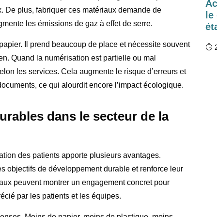
Ac
x. De plus, fabriquer ces matériaux demande de
le
gmente les émissions de gaz à effet de serre.
ét
 papier. Il prend beaucoup de place et nécessite souvent
2
tien. Quand la numérisation est partielle ou mal
elon les services. Cela augmente le risque d’erreurs et
ocuments, ce qui alourdit encore l’impact écologique.
rables dans le secteur de la
cation des patients apporte plusieurs avantages.
s objectifs de développement durable et renforce leur
pitaux peuvent montrer un engagement concret pour
écié par les patients et les équipes.
penses. Moins de papier, moins de plastique, moins