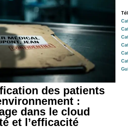
Té
Ca
Ca
Cat
Cat
Cat
Cat
Gui
fication des patients
environnement :
age dans le cloud
é et l’efficacité