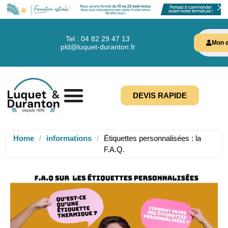
Tel : 04 82 29 47 13
Mon e
pld@luquet-duranton.fr
DEVIS RAPIDE
Home
/
informations
/
Étiquettes personnalisées : la
F.A.Q.