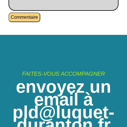
FAITES-VOUS ACCOMPAGNER
envoyez un
email à
pld@luquet-
duranton.fr