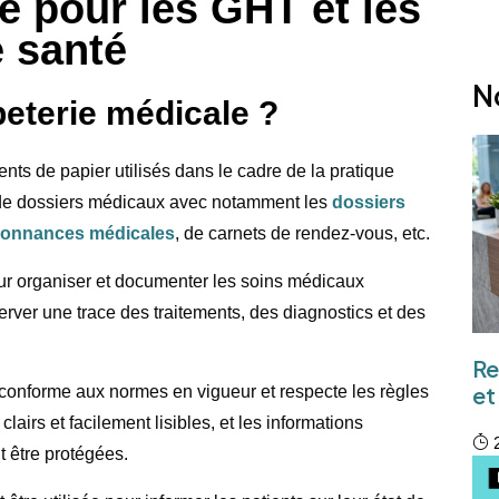
e pour les GHT et les
 santé
N
eterie médicale ?
ts de papier utilisés dans le cadre de la pratique
, de dossiers médicaux avec notamment les
dossiers
rdonnances médicales
, de carnets de rendez-vous, etc.
ur organiser et documenter les soins médicaux
erver une trace des traitements, des diagnostics et des
Re
et
t conforme aux normes en vigueur et respecte les règles
clairs et facilement lisibles, et les informations
2
 être protégées.