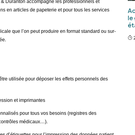
et & Duranton accompagne les professionnels et
Ac
s en articles de papeterie et pour tous les services
le
ét
icale que l’on peut produire en format standard ou sur-
2
ée.
 être utilisée pour déposer les effets personnels des
ssion et imprimantes
sonnalisés pour tous vos besoins (registres des
 contrôles médicaux…).
es d’étiquettes pour l’impression des données patient.