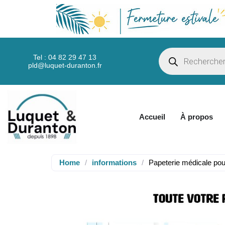
Tel : 04 82 29 47 13
pld@luquet-duranton.fr
Accueil
À propos
Home
/
informations
/
Papeterie médicale pou