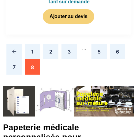
Tarif sur demande
Ajouter au devis
…
1
2
3
5
6
7
8
Papeterie médicale