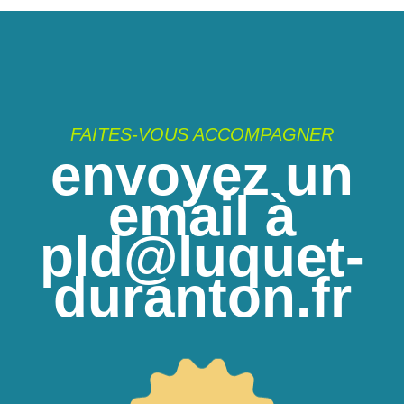
FAITES-VOUS ACCOMPAGNER
envoyez un
email à
pld@luquet-
duranton.fr