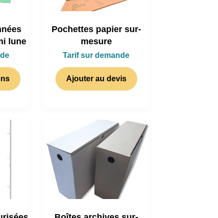
nnées
Pochettes papier sur-
i lune
mesure
nde
Tarif sur demande
ons
Ajouter au devis
risées
Boîtes archives sur-