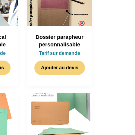
cal
Dossier parapheur
ble
personnalisable
nde
Tarif sur demande
is
Ajouter au devis