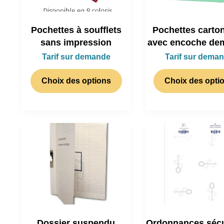
Pochettes à soufflets
Pochettes carto
sans impression
avec encoche dem
Tarif sur demande
Tarif sur dema
Choix des options
Choix des opti
Dossier suspendu
Ordonnances sécu