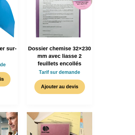
er sur-
Dossier chemise 32×230
mm avec liasse 2
feuillets encollés
nde
Tarif sur demande
is
Ajouter au devis