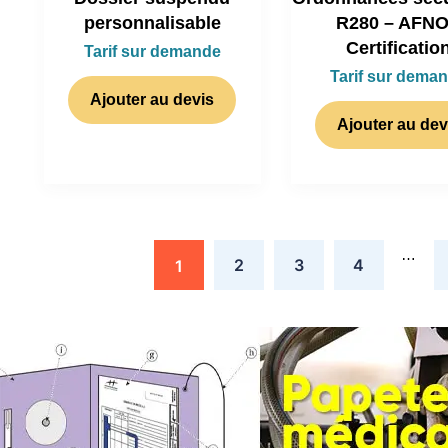
personnalisable
R280 – AFN
Certificatio
Tarif sur demande
Tarif sur dema
Ajouter au devis
Ajouter au dev
…
2
3
4
1