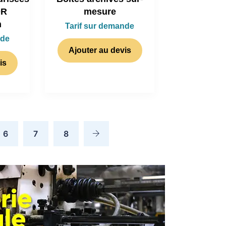
OR
mesure
n
Tarif sur demande
nde
Ajouter au devis
is
6
7
8