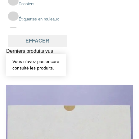
Dossiers
Étiquettes en rouleaux
Imprimés scolaires
EFFACER
Pochettes
Derniers produits vus
Vous n'avez pas encore
Registres
consulté les produits.